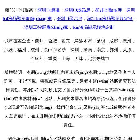
熱門(mén)搜索：
深圳ips屏幕
，
深圳tft液晶屏
，
深圳lcd顯示屏
，
深圳
lcd液晶顯示屏廠(chǎng)家
，
深圳
tft顯示屏
，
深圳
lcm液晶顯示屏定制
，
深圳工控屏廠(chǎng)家
，
lcm液晶顯示模塊定制
城市覆蓋
全國
：
蘭州
，合肥，
西安
，
烏魯木齊
，
昆明
，
成都
，廣州，
武漢，福州，杭州，
長(cháng)沙
，
深圳
，濟南，南京，鄭州，太原，
石家莊，
重慶
，
上海
，
天津
，
北京
等城市
版權聲明：本網(wǎng)站所刊內容未經(jīng)本網(wǎng)站及作者本人
許可， 不得下載、轉載或建立鏡像等，違者本網(wǎng)站將追究其法
律責任。本網(wǎng)站所用文字圖片部分來(lái)源于公共網(wǎng)絡
(luò )或者素材網(wǎng)站，凡圖文未署名者均為原始狀況，但作者發
(fā)現后可告知認領(lǐng)，我們仍會(huì )及時(shí)署名或依照作者本
人意愿處理，如未及時(shí)聯(lián)系本站，本網(wǎng)站不承擔任何
責任。
網(wǎng)站地圖
網(wǎng)站備案號：
粵ICP備2022098902號-2
網