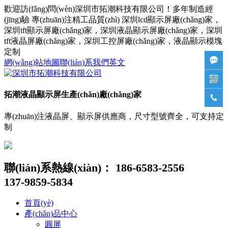
歡迎訪(fǎng)問(wèn)深圳市拓潮科技有限公司！多年制造經
(jīng)驗 專(zhuān)注精工品質(zhì) 深圳lcd顯示屏廠(chǎng)家，
深圳tft顯示屏廠(chǎng)家，深圳液晶顯示屏廠(chǎng)家，深圳
tft液晶屏廠(chǎng)家，深圳工控屏廠(chǎng)家，液晶顯示模塊
定制

網(wǎng)站地圖
聯(lián)系我們
英文

拓潮液晶顯示屏生產(chǎn)廠(chǎng)家

專(zhuān)注液晶屏、顯示屏供應商，尺寸型號齊全，可支持定
制
聯(lián)系熱線(xiàn)：
186-6583-2556
137-9859-5834
首頁(yè)
產(chǎn)品中心
圓屏