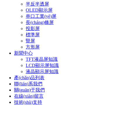
半反半透屏
OLED顯示屏
串口工業(yè)屏
長(cháng)條屏
投影屏
標準屏
豎屏
方形屏
新聞中心
TFT液晶屏知識
LCD顯示屏知識
液晶顯示屏知識
產(chǎn)品列表
聯(lián)系我們
關(guān)于我們
在線(xiàn)留言
技術(shù)支持