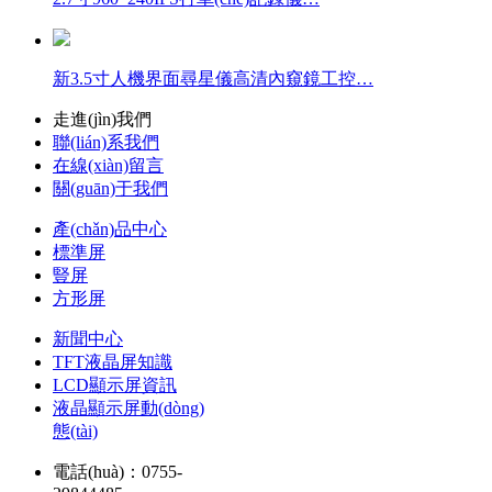
新3.5寸人機界面尋星儀高清內窺鏡工控…
走進(jìn)我們
聯(lián)系我們
在線(xiàn)留言
關(guān)于我們
產(chǎn)品中心
標準屏
豎屏
方形屏
新聞中心
TFT液晶屏知識
LCD顯示屏資訊
液晶顯示屏動(dòng)
態(tài)
電話(huà)：0755-