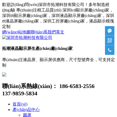
歡迎訪(fǎng)問(wèn)深圳市拓潮科技有限公司！多年制造經
(jīng)驗 專(zhuān)注精工品質(zhì) 深圳lcd顯示屏廠(chǎng)家，
深圳tft顯示屏廠(chǎng)家，深圳液晶顯示屏廠(chǎng)家，深圳
tft液晶屏廠(chǎng)家，深圳工控屏廠(chǎng)家，液晶顯示模塊
定制

網(wǎng)站地圖
聯(lián)系我們
英文

拓潮液晶顯示屏生產(chǎn)廠(chǎng)家

專(zhuān)注液晶屏、顯示屏供應商，尺寸型號齊全，可支持定
制
聯(lián)系熱線(xiàn)：
186-6583-2556
137-9859-5834
首頁(yè)
產(chǎn)品中心
圓屏