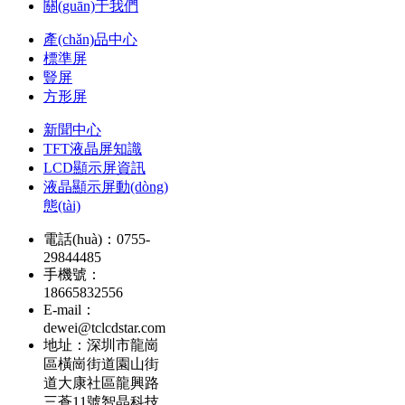
關(guān)于我們
產(chǎn)品中心
標準屏
豎屏
方形屏
新聞中心
TFT液晶屏知識
LCD顯示屏資訊
液晶顯示屏動(dòng)
態(tài)
電話(huà)：0755-
29844485
手機號：
18665832556
E-mail：
dewei@tclcdstar.com
地址：深圳市龍崗
區橫崗街道園山街
道大康社區龍興路
三蒼11號智晶科技