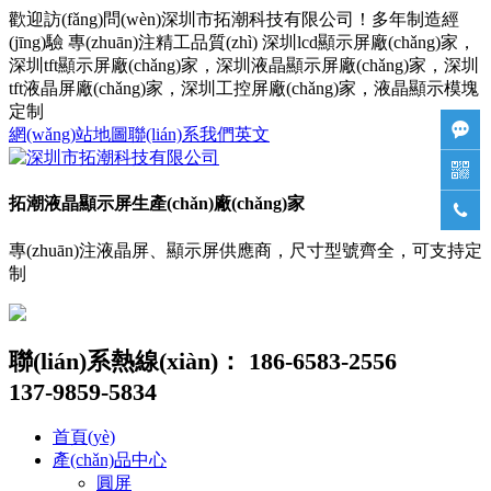
歡迎訪(fǎng)問(wèn)深圳市拓潮科技有限公司！多年制造經
(jīng)驗 專(zhuān)注精工品質(zhì) 深圳lcd顯示屏廠(chǎng)家，
深圳tft顯示屏廠(chǎng)家，深圳液晶顯示屏廠(chǎng)家，深圳
tft液晶屏廠(chǎng)家，深圳工控屏廠(chǎng)家，液晶顯示模塊
定制

網(wǎng)站地圖
聯(lián)系我們
英文

拓潮液晶顯示屏生產(chǎn)廠(chǎng)家

專(zhuān)注液晶屏、顯示屏供應商，尺寸型號齊全，可支持定
制
聯(lián)系熱線(xiàn)：
186-6583-2556
137-9859-5834
首頁(yè)
產(chǎn)品中心
圓屏