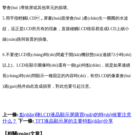
擊會(huì )導致屏或其他單元的損壞。
5.用手指輕觸LCD，屏畫(huà)面便會(huì )產(chǎn)生一圈圈的水波
紋，這正是LCD所共有的現象，直接碰觸LCD很容易造成LCD上細小
線(xiàn)路與裝置的損傷。
6.不要使LCD長(cháng)時(shí)間處于開(kāi)機狀態(tài)(連續72小時(shí)
以上)。LCD在顯示圖像時(shí)還有一個(gè)特點(diǎn)，就是如果連續
長(cháng)時(shí)間顯示一種固定的內容時(shí)，有些LCD的像素會(huì
)過(guò)熱并由此造成損害，對此也要引起注意。
上一條:
點(diǎn)陣LCD液晶顯示屏購買(mǎi)的時(shí)候要注意
什么？
下一條:
TFT液晶顯示屏的主要特點(diǎn)分享
【相關(guān)文章】