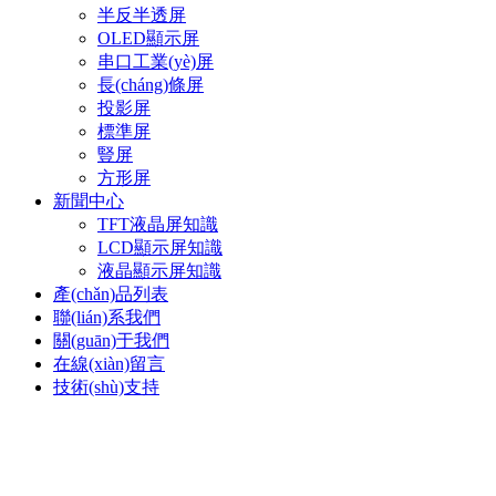
半反半透屏
OLED顯示屏
串口工業(yè)屏
長(cháng)條屏
投影屏
標準屏
豎屏
方形屏
新聞中心
TFT液晶屏知識
LCD顯示屏知識
液晶顯示屏知識
產(chǎn)品列表
聯(lián)系我們
關(guān)于我們
在線(xiàn)留言
技術(shù)支持