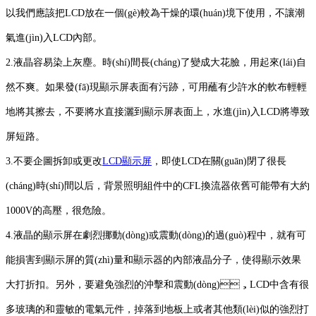
以我們應該把LCD放在一個(gè)較為干燥的環(huán)境下使用，不讓潮
氣進(jìn)入LCD內部。
2.液晶容易染上灰塵。時(shí)間長(cháng)了變成大花臉，用起來(lái)自
然不爽。如果發(fā)現顯示屏表面有污跡，可用蘸有少許水的軟布輕輕
地將其擦去，不要將水直接灑到顯示屏表面上，水進(jìn)入LCD將導致
屏短路。
3.不要企圖拆卸或更改
LCD顯示屏
，即使LCD在關(guān)閉了很長
(cháng)時(shí)間以后，背景照明組件中的CFL換流器依舊可能帶有大約
1000V的高壓，很危險。
4.液晶的顯示屏在劇烈挪動(dòng)或震動(dòng)的過(guò)程中，就有可
能損害到顯示屏的質(zhì)量和顯示器的內部液晶分子，使得顯示效果
大打折扣。另外，要避免強烈的沖擊和震動(dòng)，LCD中含有很
多玻璃的和靈敏的電氣元件，掉落到地板上或者其他類(lèi)似的強烈打