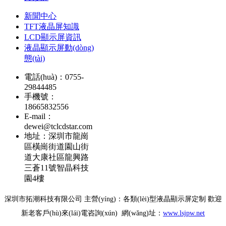
新聞中心
TFT液晶屏知識
LCD顯示屏資訊
液晶顯示屏動(dòng)
態(tài)
電話(huà)：0755-
29844485
手機號：
18665832556
E-mail：
dewei@tclcdstar.com
地址：深圳市龍崗
區橫崗街道園山街
道大康社區龍興路
三蒼11號智晶科技
園4樓
深圳市拓潮科技有限公司 主營(yíng)：各類(lèi)型液晶顯示屏定制 歡迎
新老客戶(hù)來(lái)電咨詢(xún) 網(wǎng)址：
www.lsjpw.net