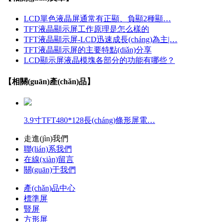
LCD單色液晶屏通常有正顯、負顯2種顯…
TFT液晶顯示屏工作原理是怎么樣的
TFT液晶顯示屏-LCD迅速成長(cháng)為主|…
TFT液晶顯示屏的主要特點(diǎn)分享
LCD顯示屏液晶模塊各部分的功能有哪些？
【相關(guān)產(chǎn)品】
3.9寸TFT480*128長(cháng)條形屏電…
走進(jìn)我們
聯(lián)系我們
在線(xiàn)留言
關(guān)于我們
產(chǎn)品中心
標準屏
豎屏
方形屏