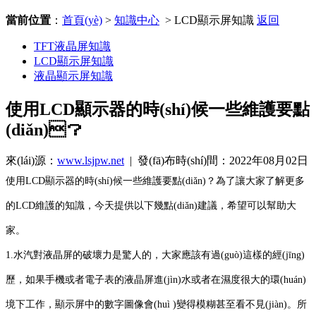
當前位置
：
首頁(yè)
>
知識中心
> LCD顯示屏知識
返回
TFT液晶屏知識
LCD顯示屏知識
液晶顯示屏知識
使用LCD顯示器的時(shí)候一些維護要點
(diǎn)？
來(lái)源：
www.lsjpw.net
| 發(fā)布時(shí)間：2022年08月02日
使用LCD顯示器的時(shí)候一些維護要點(diǎn)？為了讓大家了解更多
的LCD維護的知識，今天提供以下幾點(diǎn)建議，希望可以幫助大
家。
1.水汽對液晶屏的破壞力是驚人的，大家應該有過(guò)這樣的經(jīng)
歷，如果手機或者電子表的液晶屏進(jìn)水或者在濕度很大的環(huán)
境下工作，顯示屏中的數字圖像會(huì )變得模糊甚至看不見(jiàn)。所