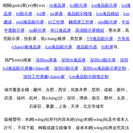
相關(guān)業(yè)務(wù)：
tft液晶屏
，
lcd顯示屏
，
lcd液晶顯示屏
，
lcd液
晶屏
，
tft顯示屏
，
lcd屏
，
ips屏幕
，
液晶顯示模塊
，
lcm液晶模組
，
lcm
總成
，
oled液晶顯示屏
，
tft工控屏
、
觸摸屏工控屏
，
oled顯示屏
，
半反
半透顯示屏
，
ips顯示屏
，
串口液晶屏
，
高清顯示屏模組
，
墨水屏，高
亮顯示屏，投影屏，長(cháng)條屏，異型屏，
TN液晶顯示屏
，
方形長
(cháng)條液晶屏
，
lcm液晶顯示屏
、
液晶顯示器
、
tft彩屏
等。
熱門(mén)搜索：
深圳ips屏幕
，
深圳tft液晶屏
，
深圳lcd顯示屏
，
深圳
lcd液晶顯示屏廠(chǎng)家
，
深圳
tft顯示屏
，
深圳
lcm液晶顯示屏定制
，
深圳工控屏廠(chǎng)家
，
lcm液晶顯示模塊定制
城市覆蓋
全國
：
蘭州
，合肥，
西安
，
烏魯木齊
，
昆明
，
成都
，廣州，
武漢，福州，杭州，
長(cháng)沙
，
深圳
，濟南，南京，鄭州，太原，
石家莊，
重慶
，
上海
，
天津
，
北京
等城市
版權聲明：本網(wǎng)站所刊內容未經(jīng)本網(wǎng)站及作者本人
許可， 不得下載、轉載或建立鏡像等，違者本網(wǎng)站將追究其法