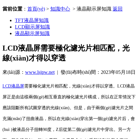
當前位置
：
首頁(yè)
>
知識中心
> 液晶顯示屏知識
返回
TFT液晶屏知識
LCD顯示屏知識
液晶顯示屏知識
LCD液晶屏需要極化濾光片相匹配，光
線(xiàn)才得以穿透
來(lái)源：
www.lsjpw.net
| 發(fā)布時(shí)間：2023年05月18日
LCD液晶屏
需要極化濾光片相匹配，光線(xiàn)才得以穿透。LCD液晶
屏正是由這樣兩個(gè)相互垂直的極化濾光片構成，所以在正常情況下
應該阻斷所有試圖穿透的光線(xiàn)。但是，由于兩個(gè)濾光片之間
充滿(mǎn)了扭曲液晶，所以在光線(xiàn)穿出第一個(gè)濾光片后，會
(huì )被液晶分子扭轉90度，Z后從第二個(gè)濾光片中穿出。另一方